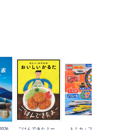
026
ごはんできたよー
トミカ・プラレー
旅ら