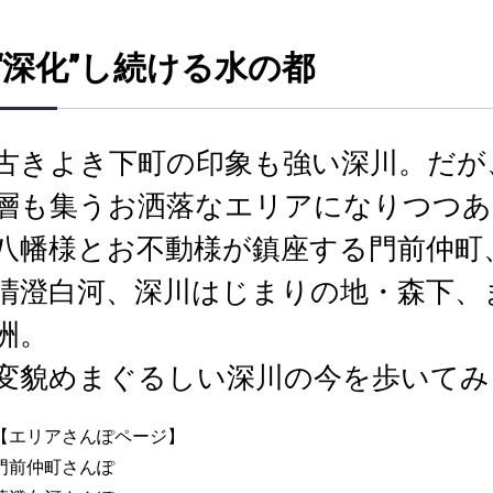
“深化”し続ける水の都
古きよき下町の印象も強い深川。だが
層も集うお洒落なエリアになりつつあ
八幡様とお不動様が鎮座する門前仲町
清澄白河、深川はじまりの地・森下、
洲。
変貌めまぐるしい深川の今を歩いてみ
【エリアさんぽページ】
門前仲町さんぽ