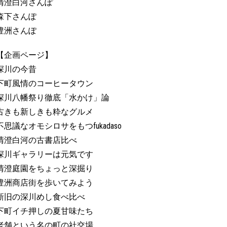
清澄白河さんぽ
森下さんぽ
豊洲さんぽ
【企画ページ】
深川の今昔
下町風情のコーヒータウン
深川八幡祭り徹底「水かけ」論
古きも新しきも粋なグルメ
不思議なオモシロサをもつfukadaso
清澄白河の古書店比べ
深川ギャラリーは元気です
清澄庭園をちょっと深掘り
豊洲商店街を歩いてみよう
新旧の深川めし食べ比べ
下町イチ押しの夏甘味たち
老舗という名の町の社交場