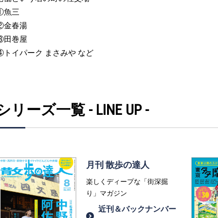
①魚三
②金春湯
③田巻屋
④トイパーク まさみや など
シリーズ一覧 - LINE UP -
月刊 散歩の達人
楽しくディープな「街深掘
り」マガジン
近刊＆バックナンバー