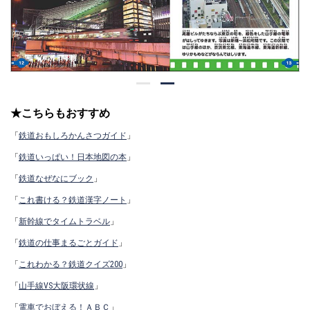
★こちらもおすすめ
「
鉄道おもしろかんさつガイド
」
「
鉄道いっぱい！日本地図の本
」
「
鉄道なぜなにブック
」
「
これ書ける？鉄道漢字ノート
」
「
新幹線でタイムトラベル
」
「
鉄道の仕事まるごとガイド
」
「
これわかる？鉄道クイズ200
」
「
山手線VS大阪環状線
」
「
電車でおぼえる！ＡＢＣ
」