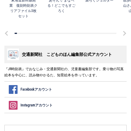
東海道新幹線開
あそんで まなべ
旅らくショルダー
散歩
業 復刻時刻表ク
る！どこでもすご
山さ
リアファイル3枚
ろく
セット
交通新聞社 こどものほん編集部公式アカウント
『JR時刻表』でおなじみ・交通新聞社の、児童書編集部です。乗り物の写真
絵本を中心に、読み物やかるた、知育絵本を作っています。
Facebookアカウント
Instagramアカウント