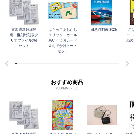
東海道新幹線開
はらぺこあおむし
小田急時刻表 2026
ご
業 復刻時刻表ク
エリック・カール
ー 
リアファイル3枚
あいうえおカード
ねの
セット
＆おでかけトート
セット
おすすめ商品
RECOMMENDED