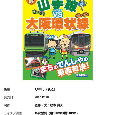
価格
1,100円（税込）
発売日
2017.12.18
制作
監修・文：松本 典久
サイズ／判型
A5変型判（縦188mm×横148mm）