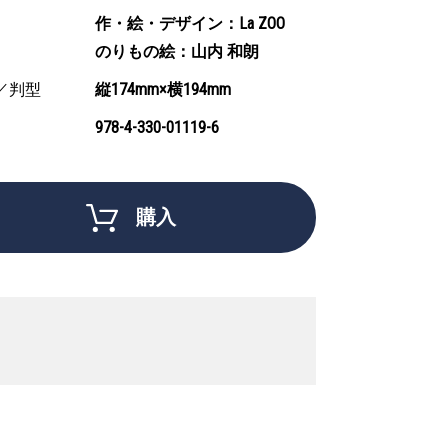
作・絵・デザイン：La ZOO
のりもの絵：山内 和朗
／判型
縦174mm×横194mm
978-4-330-01119-6
購入