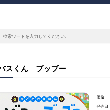
バスくん ブッブー
価格
発売日