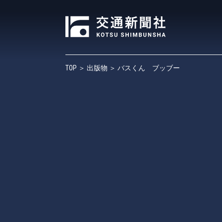
TOP
＞
出版物
＞ バスくん ブッブー