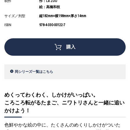
制作
作：La ZOO
絵：高橋和枝
サイズ／判型
縦182mm×横198mm×厚さ14mm
ISBN
978-4-330-00122-7
購入
同シリーズ一覧はこちら
めくってわくわく、しかけがいっぱい。
ころころ転がるたまご、ニワトリさんと一緒に追い
かけよう！
色鮮やかな絵の中に、たくさんのめくりしかけがついた