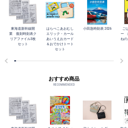
東海道新幹線開
はらぺこあおむし
小田急時刻表 2026
ご
業 復刻時刻表ク
エリック・カール
ー 
リアファイル3枚
あいうえおカード
ねの
セット
＆おでかけトート
セット
おすすめ商品
RECOMMENDED