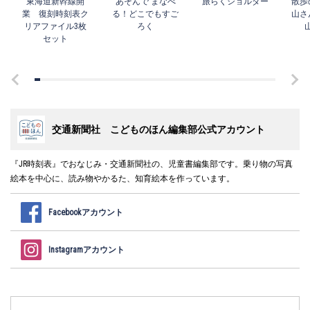
東海道新幹線開
あそんで まなべ
旅らくショルダー
散歩
業 復刻時刻表ク
る！どこでもすご
山さ
リアファイル3枚
ろく
セット
交通新聞社 こどものほん編集部公式アカウント
『JR時刻表』でおなじみ・交通新聞社の、児童書編集部です。乗り物の写真
絵本を中心に、読み物やかるた、知育絵本を作っています。
Facebookアカウント
Instagramアカウント