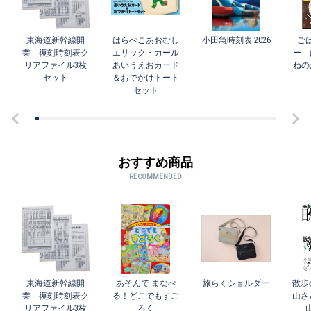
東海道新幹線開
はらぺこあおむし
小田急時刻表 2026
ご
業 復刻時刻表ク
エリック・カール
ー 
リアファイル3枚
あいうえおカード
ねの
セット
＆おでかけトート
セット
おすすめ商品
RECOMMENDED
東海道新幹線開
あそんで まなべ
旅らくショルダー
散歩
業 復刻時刻表ク
る！どこでもすご
山さ
リアファイル3枚
ろく