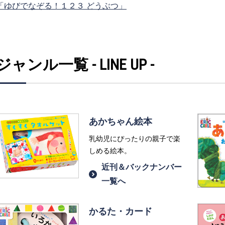
「ゆびでなぞる！１２３ どうぶつ」
ジャンル一覧 - LINE UP -
あかちゃん絵本
乳幼児にぴったりの親子で楽
しめる絵本。
近刊＆バックナンバー
一覧へ
かるた・カード