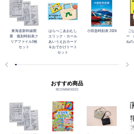
東海道新幹線開
はらぺこあおむし
小田急時刻表 2026
ご
業 復刻時刻表ク
エリック・カール
ー 
リアファイル3枚
あいうえおカード
ねの
セット
＆おでかけトート
セット
おすすめ商品
RECOMMENDED