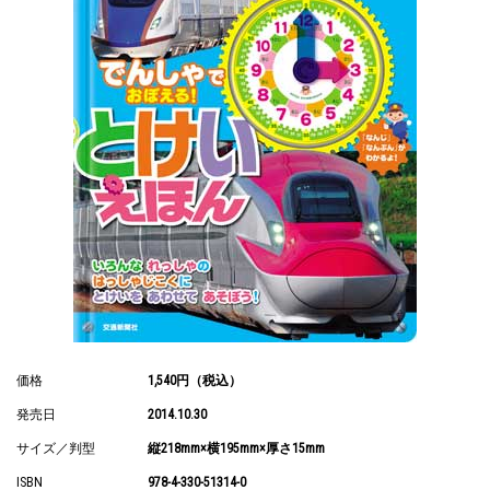
価格
1,540円（税込）
発売日
2014.10.30
サイズ／判型
縦218mm×横195mm×厚さ15mm
ISBN
978-4-330-51314-0