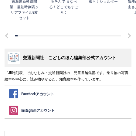
東海道新幹線開
あそんで まなべ
旅らくショルダー
散歩
業 復刻時刻表ク
る！どこでもすご
山さ
リアファイル3枚
ろく
セット
交通新聞社 こどものほん編集部公式アカウント
『JR時刻表』でおなじみ・交通新聞社の、児童書編集部です。乗り物の写真
絵本を中心に、読み物やかるた、知育絵本を作っています。
Facebookアカウント
Instagramアカウント