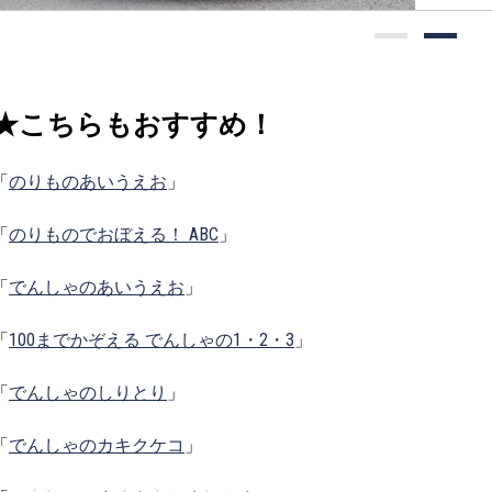
★こちらもおすすめ！
「
のりものあいうえお
」
「
のりものでおぼえる！ ABC
」
「
でんしゃのあいうえお
」
「
100までかぞえる でんしゃの1・2・3
」
「
でんしゃのしりとり
」
「
でんしゃのカキクケコ
」