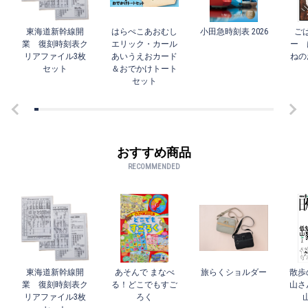
東海道新幹線開
はらぺこあおむし
小田急時刻表 2026
ご
業 復刻時刻表ク
エリック・カール
ー 
リアファイル3枚
あいうえおカード
ねの
セット
＆おでかけトート
セット
おすすめ商品
RECOMMENDED
東海道新幹線開
あそんで まなべ
旅らくショルダー
散歩
業 復刻時刻表ク
る！どこでもすご
山さ
リアファイル3枚
ろく