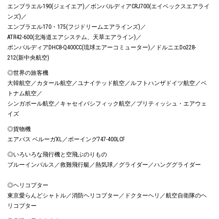
エンブラエル190(ジェイエア)／ボンバルディアCRJ700(エイベックスエアライ
ンズ)／
エンブラエル170・175(フジドリームエアラインズ)／
ATR42-600(北海道エアシステム、天草エアライン)／
ボンバルディアDHC8-Q400CC(琉球エアーコミューター)／ドルニエDo228-
212(新中央航空)
◎世界の旅客機
大韓航空／カタール航空／ユナイテッド航空／ルフトハンザドイツ航空／ベ
トナム航空／
シンガポール航空／キャセイパシフィック航空／ブリティッシュ・エアウェ
イズ
◎貨物機
エアバス ベルーガXL／ボーイング747-400LCF
◎いろいろな飛行機と空飛ぶのりもの
ブルーインパルス／救難飛行艇／熱気球／グライダー／ハンググライダー
◎ヘリコプター
東京愛らんどシャトル／消防ヘリコプター／ドクターヘリ／航空自衛隊のヘ
リコプター