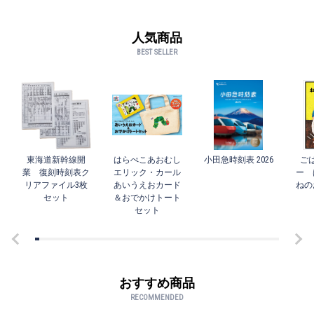
人気商品
BEST SELLER
東海道新幹線開
はらぺこあおむし
小田急時刻表 2026
ご
業 復刻時刻表ク
エリック・カール
ー 
リアファイル3枚
あいうえおカード
ねの
セット
＆おでかけトート
セット
おすすめ商品
RECOMMENDED