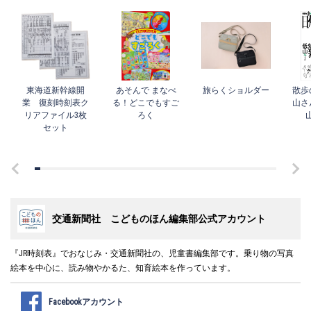
東海道新幹線開
あそんで まなべ
旅らくショルダー
散歩
業 復刻時刻表ク
る！どこでもすご
山さ
リアファイル3枚
ろく
セット
交通新聞社 こどものほん編集部公式アカウント
『JR時刻表』でおなじみ・交通新聞社の、児童書編集部です。乗り物の写真
絵本を中心に、読み物やかるた、知育絵本を作っています。
Facebookアカウント