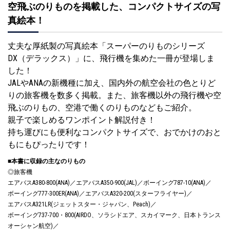
空飛ぶのりものを掲載した、コンパクトサイズの写
真絵本！
丈夫な厚紙製の写真絵本「スーパーのりものシリーズ
DX（デラックス）」に、飛行機を集めた一冊が登場しま
した！
JALやANAの新機種に加え、国内外の航空会社の色とりど
りの旅客機を数多く掲載。また、旅客機以外の飛行機や空
飛ぶのりもの、空港で働くのりものなどもご紹介。
親子で楽しめるワンポイント解説付き！
持ち運びにも便利なコンパクトサイズで、おでかけのおと
もにもぴったりです！
■本書に収録の主なのりもの
◎旅客機
エアバスA380-800(ANA)／エアバスA350-900(JAL)／ボーイング787-10(ANA)／
ボーイング777-300ER(ANA)／エアバスA320-200(スターフライヤー)／
エアバスA321LR(ジェットスター・ジャパン、Peach)／
ボーイング737-700・800(AIRDO、ソラシドエア、スカイマーク、日本トランス
オーシャン航空)／