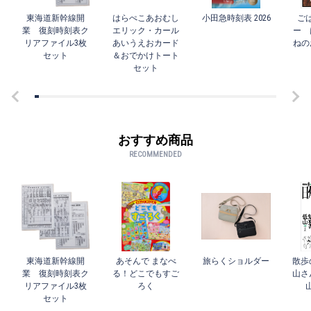
東海道新幹線開
はらぺこあおむし
小田急時刻表 2026
ご
業 復刻時刻表ク
エリック・カール
ー 
リアファイル3枚
あいうえおカード
ねの
セット
＆おでかけトート
セット
おすすめ商品
RECOMMENDED
東海道新幹線開
あそんで まなべ
旅らくショルダー
散歩
業 復刻時刻表ク
る！どこでもすご
山さ
リアファイル3枚
ろく
セット