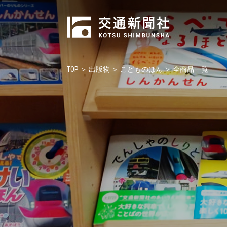
TOP
＞
出版物
＞
こどものほん
＞ 全商品一覧