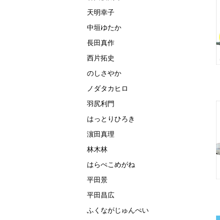
天明幸子
中垣ゆたか
長田真作
西片拓史
のしさやか
ノダタカヒロ
羽尻利門
はっとりひろき
濵田真理
林木林
はらぺこめがね
平田景
平田昌広
ふくながじゅんぺい