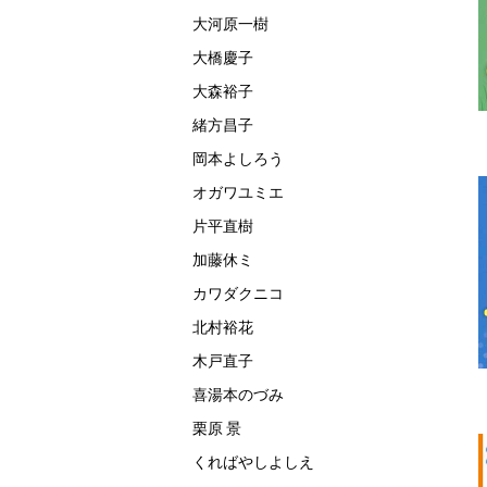
大河原一樹
大橋慶子
大森裕子
緒方昌子
岡本よしろう
オガワユミエ
片平直樹
加藤休ミ
カワダクニコ
北村裕花
木戸直子
喜湯本のづみ
栗原 景
くればやしよしえ