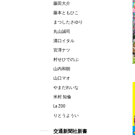
藤田大介
藤本ともひこ
まつしたさゆり
丸山誠司
溝口イタル
宮澤ナツ
村せひでのぶ
山内和朗
山口マオ
やまだれいな
米村 知倫
La ZOO
りとうようい
交通新聞社新書