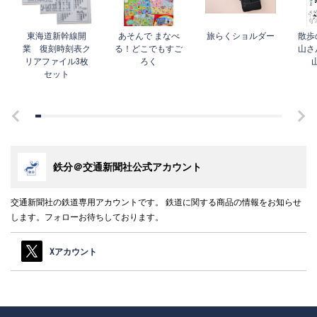
東海道新幹線開
あそんで まなべ
旅らくショルダー
散歩
業 復刻時刻表ク
る！どこでもすご
山さ
リアファイル3枚
ろく
セット
鉄分＠交通新聞社公式アカウント
交通新聞社の鉄道専用アカウントです。 鉄道に関する商品の情報をお知らせ
します。フォローお待ちしております。
Xアカウント