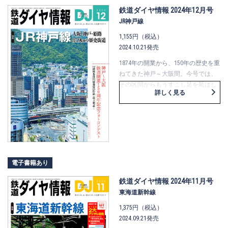
ーターを設置した『京成ホテルミラ
鉄道ダイヤ情報 2024年12月号
マーレ』への宿泊取材や、京成上野
JR神戸線
駅の駅員さんへの（半日）密着取材
1,155円（税込）
も。駅に潜むナゾ、成田スカイア ク
2024.10.21発売
セスの複雑な歴史や管理関係につい
てもまとめました。 そして、京成電
1874年の開業から、150年の歴史を重
鉄への合併間近の新京成電鉄は、
ねてきた神戸～大阪間。今号では、
「曲線」に注目しながら乗り通し。
その区間からもうすこし足を延ばし
詳しく見る
ジェントルピンクのカラーの車両
て、大阪～神戸～姫路間の通称「Ｊ
も、まもなく見納めです。
Ｒ神戸線」を特集します。
12両編成の新快速が行き交う同線に
ついて、複々線を活かしたダイヤ構
成や新快速用車両のデザインなど、
担当の方からお話を伺い、150年の歴
史や駅のちょっとしたナゾについて
電子書籍あり
も紹介。分岐する路線に触れ、ＤＪ
編集部も協力した周年記念のフォト
鉄道ダイヤ情報 2024年11月号
コンテストの結果も誌上発表。
東海道新幹線
今号も、ＪＲ神戸線の車種の多様
1,375円（税込）
さ・濃密なダイヤに引けを取らない
2024.09.21発売
ような、内容の多様さ・濃密な構成