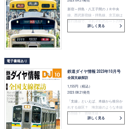
2023.09.21発売
て見せてもらいました。さらには、
新宿～拝島・八王子間のＪＲ中央
貨物列車ファン愛用『貨物列車時刻
線、西武新宿線・拝島線、京王線は
表』を発行する鉄道貨物協会につい
並行路線で、それぞれのルートの特
て、その役割や取組みを取材しまし
詳しく見る
徴や地形、線形がどのようになって
た。
いるのか解説します。また、途中駅
貨物列車が運ぶコンテナについて、
や駅名の由来について、特徴的な駅
その奥深き世界へいざないます。
をピックアップしました。西武線の
〔拝島ライナー〕、京王線の〔京王
ライナー〕につづき、中央線にはほ
電子書籍あり
どなくして2階建てグリーン車が登場
予定。各社クロスシート車両のこだ
鉄道ダイヤ情報 2023年10月号
わりに迫ります。3ルートをまたぐ多
全国支線探訪
摩都市モノレールの楽しみに加え
1,155円（税込）
て、各路線ユーザーによる座談会で
2023.08.21発売
は、3者の日頃の思いを“ぶっちゃ
け”ます。お互いを意識しながら発展
「支線」といえば、本線から枝分か
してきた、中央線、西武線、京王
れする線区？ 埼京線のような本線
線。三社三様の魅力を見てみましょ
の別線？ 貨物支線？……
う。
詳しく見る
なかなか、位置づけが難しいので、
元々は本線の支線「元本線」、通勤