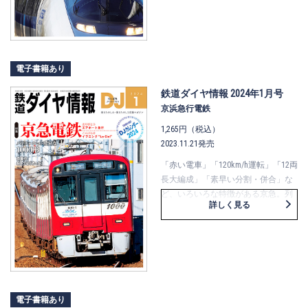
装置の種類のほか、そもそもの給電
の仕組み、撮影時の“前パン”の活か
し方について取り上げます。さら
に、ＪＲ東日本の新幹線車両を例
に、技術力の向上について解説。ま
電子書籍あり
た、“リニモ”を例に、磁気浮上式鉄
道の集電の仕組みについても解説し
鉄道ダイヤ情報 2024年1月号
ます。本特集を通じて、よく観察し
京浜急行電鉄
てみると興味が尽きない、集電装置
1,265円（税込）
についてのあれやこれやを取り込み
2023.11.21発売
ましょう。
「赤い電車」「120km/h運転」「12両
長大編成」「素早い分割・併合」な
ど、いろいろな特徴がある京急。列
詳しく見る
車ダイヤも特徴的で、通勤輸送、空
港アクセス、都心方面との相直な
ど、多様な需要に応えるべく綿密に
組まれています。
車両は、現役車種をオールガイド。
バリエーション豊富な1000形につい
ては、1～22次車を深掘りします。ま
電子書籍あり