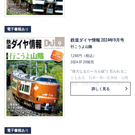
Ｒ四国）、キハ200系（ＪＲ九州）、
キハ75形（ＪＲ東海）を大きく紹介
するほか、その後のキハＥ130系（Ｊ
Ｒ東日本）や1500形（ＪＲ四国）な
ども詳述します。
電子書籍あり
車両ガイド・編成表に加え、列車の
使用形式や編成両数などの各種資料
鉄道ダイヤ情報 2024年9月号
も満載でお伝えする、都市近郊で乗
行こうよ山陰
客を満載する3ドア気動車の特集で
1,265円（税込）
す。
2024.07.20発売
“偉大なるローカル線”と言われるこ
ともある、日本一長い在来線・山陰
本線。今回の特集では、その中心と
詳しく見る
なる鳥取・島根の両県の鉄道の話題
を取り上げます。 山陰本線の高速化
事業、公共交通を駆使した木次線の
楽しみ方、若桜鉄道と一畑電車の魅
力。このほか伯備線や智頭急行につ
いても絡めながら、山陰の魅力を大
特集します！ ちょっと古めの写真
電子書籍あり
もあります。 乗りに、撮りに、行こ