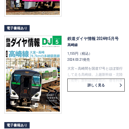
線の金沢～敦賀間延伸開業！ 並行
在来線の第三セクター鉄道4社につい
てや、短くなった北陸本線、新潟、
秋田の各エリアを詳述します。
1000km近くに及ぶ長大幹線を乗り通
電子書籍あり
すと、何車種に出逢えるのか？ な
ぜ電化方式が複雑なのか？ などに
鉄道ダイヤ情報 2024年5月号
ついてのコーナーもあります。「日
高崎線
本海縦貫線」の“いま”の姿を総力特
1,155円（税込）
集！
2024.03.21発売
大宮～高崎間を国道17号とほぼ並行
して走る高崎線。上越新幹線・北陸
（長野）新幹線開業前の、優等列車
詳しく見る
街道だったころを振り返りつつ、高
崎線とそこから分岐する各線の歴史
に触れます。また、ユニークな特徴
を持つ駅施設や、旅客以外の列車＆
車両もご紹介します。
そのほか、沿線に点在する定番撮影
地とその周辺を詳解。作例など、プ
電子書籍あり