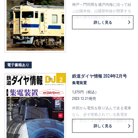
た。
神戸～門司間を瀬戸内海に沿って結
ぶ山陽本線。山陽新幹線が開業する
以前の優等列車街道だったころを振
詳しく見る
り返りつつ、広島や岡山の現在の都
市圏輸送について、その違いや変化
に触れます。
また、気になる駅や、特徴的なダイ
ヤが見られる駅間に加え、起点・終
点が山陽本線上にある“迂回路線”も
ご紹介。
電子書籍あり
岡山エリアと山口エリアで現在も活
躍を続け、今後の去就に注目が集ま
鉄道ダイヤ情報 2024年2月号
る国鉄型車両115系については、過去
集電装置
の写真も織り交ぜながら詳解。読者
1,375円（税込）
の皆さんの写真で綴る「撮っておき
2023.12.21発売
115系」のコーナーもあります。
外部から電気を取り込んで走る電車
なら、必ず搭載されている集電装
置。見るときも乗るときも撮影する
詳しく見る
ときも、切っても切れない関係にあ
る集電装置。今号では、そんな集電