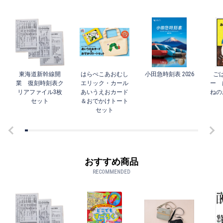
東海道新幹線開
はらぺこあおむし
小田急時刻表 2026
ご
業 復刻時刻表ク
エリック・カール
ー 
リアファイル3枚
あいうえおカード
ねの
セット
＆おでかけトート
セット
おすすめ商品
RECOMMENDED