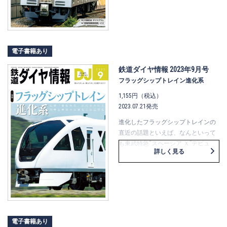
＆貨物用支線「産業線」、貨物輸送
用の別線「迂回線」、波動輸送用の
支線「行楽線」、車庫に通じる支線
「回送線」の5つにカテゴライズして
みました。そして、代表的な路線・
電子書籍あり
区間について、支線になった経緯、
支線としての役割、列車の運転方、
鉄道ダイヤ情報 2023年9月号
沿線の見どころなどを解説します。
フラッグシップトレイン進化系
あなたのお気に入りの「支線」はど
1,155円（税込）
こですか？
2023.07.21発売
進化したフラッグシップトレインの
直近の話題といえば、なんといって
も東武特急“スペーシア Ｘ”デビュ
詳しく見る
ー！ ということで、試乗会の様子
を、担当者インタビューを交えつつ
大きく取り上げました。登場前から
そのフォルムで話題になった西武特
急“ラビュー”は、指定席予約サービ
スの進化を含めて解説。さらに、車
種の多さがとにかく楽しい近鉄特急
電子書籍あり