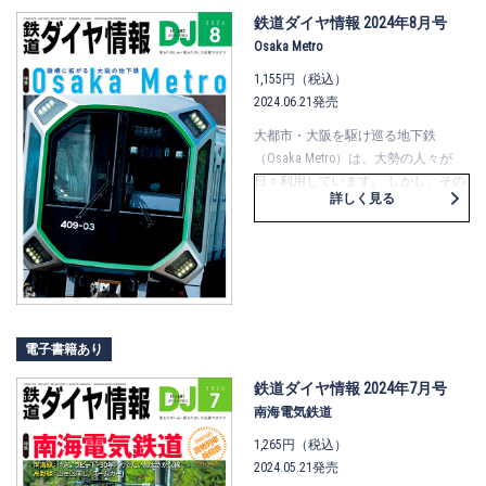
うよ山陰！
鉄道ダイヤ情報 2024年8月号
Osaka Metro
1,155円（税込）
2024.06.21発売
大都市・大阪を駆け巡る地下鉄
（Osaka Metro）は、大勢の人々が
日々利用しています。 しかし、その
詳しく見る
裏側でどんな整備や試運転が行われ
ているのか、知っている人は多くな
いはず。
今号の特集では、緑木車両工場や試
運転の様子、車両の概要、路線の概
要をまとめました。
目が離せない夢洲延伸や、直通先の
電子書籍あり
箕面萱野ってどんなところ？ 一筆
書きをしたらどんなルートになるの
鉄道ダイヤ情報 2024年7月号
か？ 気になるあの駅名や警笛
南海電気鉄道
は？ など、大阪の地下鉄を深掘り
1,265円（税込）
します。
2024.05.21発売