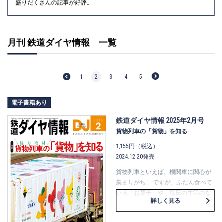
盛りだくさんの記事が好評。
月刊 鉄道ダイヤ情報 一覧
1
2
3
4
5
電子書籍あり
鉄道ダイヤ情報 2025年2月号
貨物列車の「貨物」を知る
1,155円（税込）
2024.12.20発売
貨物列車といえば、機関車に関心が
集まりがち……ですが、ふだん食べて
いる「お菓子」や、毎日の生活のな
詳しく見る
かで生じる「ごみ」には、貨物列車
で輸送されているものもあります。