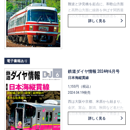
難波と汐見橋を起点に、和歌山方面
と高野山方面に線路を伸ばす関西最
古の大手私鉄・南海電気鉄道を、お
詳しく見る
よそ10年ぶりに特集します。
南海本線と高野線を軸に、30周年を
迎える“ラピート”、加太線、「大運
転」や山岳区間などを深く取り上げ
ます。吸収合併予定で今後が気にな
る泉北高速鉄道の全貌や、全20分類
（泉北含め26分類）で一挙にまとめ
電子書籍あり
た車両ガイドも掲載。
難解な南海を、明解にまとめてみま
鉄道ダイヤ情報 2024年6月号
した。
日本海縦貫線
1,155円（税込）
2024.04.19発売
西は大阪や京都、米原から始まり、
金沢、富山、新潟、秋田など名だた
る日本海側の都市を通って青森まで
詳しく見る
を結ぶ「日本海縦貫線」。2024年春
の話題は、なんといっても北陸新幹