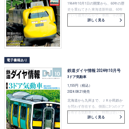
の特集でお届けします。
1964年10月1日の開業から、60年の歴
史を重ねてきた東海道新幹線。60年
という歳月のなかで、車両、その車
詳しく見る
内、検測技術、列車ダイヤ、そして
沿線の風景は大小さまざまな変化を
遂げました。
今号の特集では、そうした歴史に加
え、最繁忙期の東京駅での列車ダイ
ヤ観察や、引退迫る“ドクターイエロ
ー”なども紹介します。
電子書籍あり
1時間に片道最大17本の旅客列車が行
き交う高速鉄道、東海道新幹線。ま
鉄道ダイヤ情報 2024年10月号
さしく我が国の“大動脈”である大幹
3ドア気動車
線の魅力をお届けします。
1,155円（税込）
2024.08.21発売
北海道から九州まで、ＪＲか民鉄か
を問わず存在する、側面に3つのドア
を有する気動車たち。時期は近いも
詳しく見る
のの設計思想はそれぞれ全く異な
る、ＪＲ黎明期に登場の1000形（Ｊ