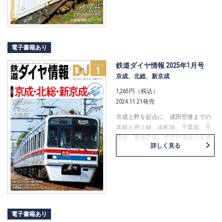
今号の特集では、前者（動脈物流）
を『プチクマコンテナ』に、後者
（静脈物流）を『クリーンかわさき
号』に注目し、追跡取材。発地から
着地までの流れを追いました。
電子書籍あり
また、知られざる臨海鉄道につい
て、衣浦臨海鉄道の一日を密着取
鉄道ダイヤ情報 2025年1月号
材。昔懐かしい光景が見られる同鉄
京成、北総、新京成
道の魅力を紹介します。
1,265円（税込）
史上初！？の珍・甲種輸送や、一風
2024.11.21発売
変わったコンテナの紹介なども含
め、貨物列車の「貨物」について、
京成上野を起点に、成田空港までの
丸ごとわかりやすく、皆さまにお届
本線と押上線、金町線、千葉線、千
けします。
原線、東成田線、成田空港線の京成
詳しく見る
電鉄各線、さらには北総鉄道、新京
成電鉄をも取り上げる「京成グルー
プ」特集です。フラッグシップ・Ａ
Ｅ形から通勤車、グループ会社の車
両までをダイジェストで取り上げ、
〔スカイライナー〕については運転
士インタビューを交えて紹介。 3400
電子書籍あり
形の廃車発生品を活用したシミュレ