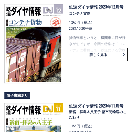
た、デュアルシート車“Le Ciel”は、
〔ウィング号〕などとともに詳解し
鉄道ダイヤ情報 2023年12月号
ます。
コンテナ貨物
京急のおトクなきっぷは、その種類
1,265円（税込）
や使い方を解説するとともに、『み
2023.10.20発売
さきまぐろきっぷ』を使い尽くす企
画も。さらに大師線と空港線は、開
貨物列車というと、機関車に目が行
業からの歴史や沿線の様子をレポー
きがちですが、今回の特集は「コン
トします。このほか、本誌監修アプ
テナ」に着目して、鉄道による貨物
詳しく見る
リ『ＤＪ鉄道楽ナビ』で連載中の読
輸送を取り上げます。
み切り漫画が出張掲載！ クスッと
石北本線でおなじみ“タマネギ列
する京急の“今むかし”をどうぞ。
車”は、玉ねぎの積込み→輸送→荷着
→お店に並ぶまでの流れを追いま
す。また、海外コンテナの取扱いも
担っている、神奈川臨海鉄道本牧線
の1日に密着し、荷役の仕事につい
電子書籍あり
て、リフター操縦者に話を聞きまし
た。
鉄道ダイヤ情報 2023年11月号
そして「そもそもコンテナってどう
新宿－拝島＆八王子 都市間輸送のこ
だわり
やって造ってるの？」という疑問か
ら、知られざる製造過程を、総合車
1,155円（税込）
両製作所和歌山事業所におじゃまし