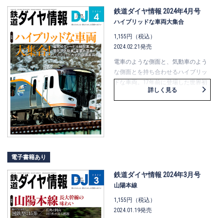
ロカメラマンのアドバイス付きで
す。高崎線の行き先でおなじみ、籠
鉄道ダイヤ情報 2024年4月号
原駅の朝の分割・併合作業をレポー
ハイブリッドな車両大集合
トするコーナーもあります。
1,155円（税込）
2024.02.21発売
電車のような側面と、気動車のよう
な側面とを持ち合わせるハイブリッ
ドな車両。17年前に登場した世界初
詳しく見る
の営業用ハイブリッド車両のキハＥ
200形や、自動運転対応改造もなされ
て新時代に入ったＢＥＣ819系、初の
特急用ハイブリッド車両のＨＣ85
系、そして新たな動力の燃料電池
式、ＦＶ-Ｅ991系を詳報します。電
気式ディーゼル機関車、ハイブリッ
電子書籍あり
ド機関車、ハイブリッド気動車、電
気式気動車、蓄電池電車、ＥＤＣ方
鉄道ダイヤ情報 2024年3月号
式……。さまざまな車両タイプをおさ
山陽本線
らいしますが、結局これらは「電
1,155円（税込）
車」？それとも「気動車」！？ ち
2024.01.19発売
ょっと社内でアツく語ってみまし