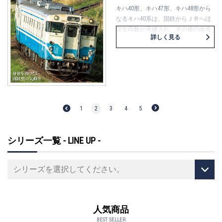
キハ40形、キハ47形、キハ48形から
なるキハ40系は、国鉄からＪＲへほ
ぼ全両数が承継され、その後の改造
詳しく見る
などを経て、半世紀近くが経とうと
する今も、半数近くが活躍中です。
ＪＲ北海道では、札幌～旭川間ロン
グラン列車に揺られ、ＪＲ西日本で
は、“ヨンマル天国”路線の山口線と
吉備線に訪れます。ＪＲ四国では、
オリジナルに近い車両をウォッチン
1
2
3
4
5
グ。ＪＲ九州の『Ｄ＆Ｓ列車』に進
化を遂げた車両については、改造担
当者にエピソードを伺いました。汎
シリーズ一覧 - LINE UP -
用性に優れ、使い勝手の良さがうか
がい知れるキハ40系。その歩みを振
り返りながら、各地の現在の様子を
見ていきましょう。
人気商品
BEST SELLER