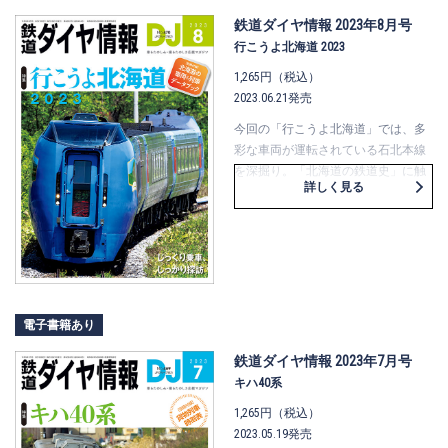
も紹介します。忘れてはいけない小
田急ロマンスカーや名鉄パノラマカ
鉄道ダイヤ情報 2023年8月号
ーなどは「前面展望」を切り口に軌
行こうよ北海道 2023
跡を振り返り、京阪特急のサービス
1,265円（税込）
の進化にも触れます。ＪＲでは、観
2023.06.21発売
光特急版「踊り子」の進化をたどり
ました。
今回の「行こうよ北海道」では、多
ただ“新しくなった”だけではなく、
彩な車両が運転されている石北本線
単に“乗って移動する”だけでもな
を深掘り。「北海道の鉄道史」に触
詳しく見る
い、プラスアルファがたくさん詰ま
れる旅に出かけます。また、「ヨン
った車両＆列車たちの特集です。
マル」と貨物列車が行き交う道南い
さりび鉄道沿線の魅力に迫ります。
737系のデビュー、Ｈ100形の増備、
キハ283系が〔オホーツク〕〔大雪〕
で復帰といったＪＲ北海道のうごき
や、キハ54形、キハ201系の車両や運
電子書籍あり
用についての話題もとりあげます。
そのほか、実車を運転できる＆実物
鉄道ダイヤ情報 2023年7月号
を間近で観察できる鉄道保存施設を
キハ40系
多数紹介！ この夏は、北海道の楽
1,265円（税込）
しさを再発見しに行きましょう。
2023.05.19発売