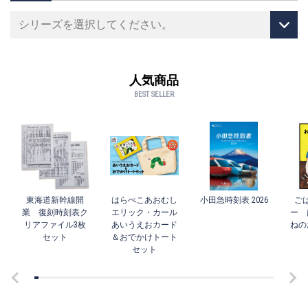
人気商品
BEST SELLER
東海道新幹線開
はらぺこあおむし
小田急時刻表 2026
ご
業 復刻時刻表ク
エリック・カール
ー 
リアファイル3枚
あいうえおカード
ねの
セット
＆おでかけトート
セット