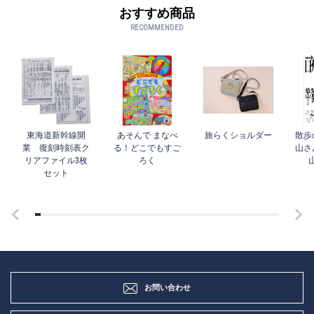
おすすめ商品
RECOMMENDED
東海道新幹線開
あそんで まなべ
旅らくショルダー
散歩
業 復刻時刻表ク
る！どこでもすご
山さ
リアファイル3枚
ろく
セット
お問い合わせ