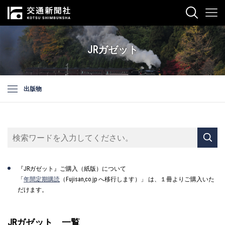
JRガゼット
出版物
『JRガゼット』ご購入（紙版）について
「
年間定期購読
（Fujisan,co.jp へ移行します）」 は、１冊よりご購入いた
だけます。
JRガゼット 一覧